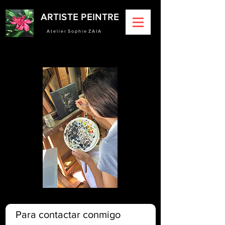
ARTISTE PEINTRE
A t e l i e r S o p h i e Z A I A
Para contactar conmigo